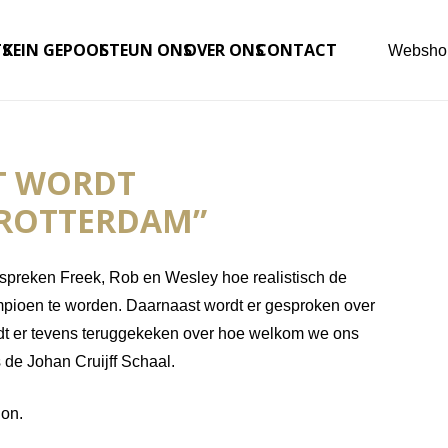
TS
KEIN GEPOOL
STEUN ONS
OVER ONS
CONTACT
Websho
YT WORDT
 ROTTERDAM”
bespreken Freek, Rob en Wesley hoe realistisch de
mpioen te worden. Daarnaast wordt er gesproken over
dt er tevens teruggekeken over hoe welkom we ons
 de Johan Cruijff Schaal.
ion.